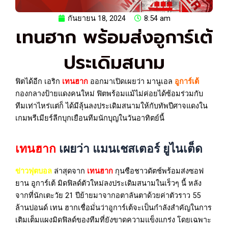
กันยายน 18, 2024
8:54 am
เทนฮาก พร้อมส่งอูการ์เต้
ประเดิมสนาม
ฟิตได้อีก เอริก
เทนฮาก
ออกมาเปิดเผยว่า มานูเอล
อูการ์เต้
กองกลางป้ายแดงคนใหม่ ฟิตพร้อมแม้ไม่ค่อยได้ซ้อมร่วมกับ
ทีมเท่าไหร่แต่ก็ ได้มีลุ้นลงประเดิมสนามให้กับทัพปีศาจแดงใน
เกมพรีเมียร์ลีกบุกเยือนทีมนักบุญในวันอาทิตย์นี้
เทนฮาก
เผยว่า แมนเชสเตอร์ ยูไนเต็ด
ข่าวฟุตบอล
ล่าสุดจาก
เทนฮาก
กุนซือชาวดัตช์พร้อมส่งซอฟ
ยาน อูการ์เต้ มิดฟิลด์ตัวใหม่ลงประเดิมสนามในเร็วๆ นี้ หลัง
จากที่นักเตะวัย 21 ปีย้ายมาจากอตาลันตาด้วยค่าตัวราว 55
ล้านปอนด์ เทน ฮากเชื่อมั่นว่าอูการ์เต้จะเป็นกำลังสำคัญในการ
เติมเต็มแผงมิดฟิลด์ของทีมที่ยังขาดความแข็งแกร่ง โดยเฉพาะ