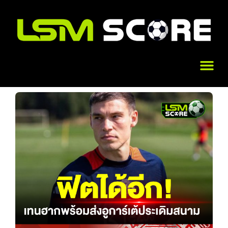
Skip
to
content
Me