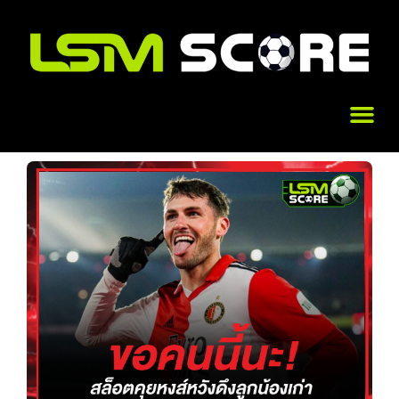
Skip
to
content
Me