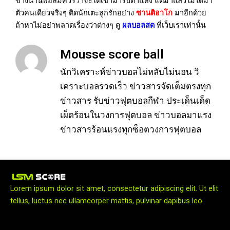
ข้างนานพอสมควรว่าจะได้เข้ามารับตำแห่ง แต่มาแล้วไม่ได้มา
ตัวคนเดียวจริงๆ ติดนักเตะลูกรักอย่าง
ซานติอาโก
มาอีกด้วย
ถ้าหาไม่อย่าพลาดเรื่องว่าต่างๆ ดู
ผลบอลสด
ที่เว็บเราเท่านั้น
Mousse score ball
นักวิเคราะห์ข่าวบอลไม่หลับไม่นอน วิ
เคราะบอลรวดเร็ว ข่าวสารจัดเต็มตรงทุก
ข่าวสาร รับข่าวฟุตบอลกีฬา ประเด็นเด็ด
เผ็ดร้อนในวงการฟุตบอล ข่าวบอลมาแรง
ข่าวสารร้อนแรงทุกซ็อตวงการฟุตบอล
Lorem ipsum dolor sit amet, consectetur adipiscing elit. Ut elit
tellus, luctus nec ullamcorper mattis, pulvinar dapibus leo.