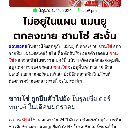
มิถุนายน 11, 2024
5:59 pm
ไม่อยู่ในแผน แมนยู
ตกลงขาย ซานโช่ สะงั้น
ผลบอลสด
ในช่วงนี้ยังคอยู่กับ
แมนยู ที่ ตกลงขาย
ซานโช่
ออก
จากทีม แมนเชสเตอร์ ยูไนเต็ด ตัดสินใจปล่อยตัว เจดอน
ซาน
โช่
ออกจากทีมในช่วงซัมเมอร์นี้ แม้ว่าเอริคเทนฮักจะยังคุมทีม
อยู่ แต่ค่าตัวของ จาดอน
ซานโช่
จะอยู่ที่ประมาณ 40 ล้าน
ปอนด์ นอกจากดอร์ทมุนด์แล้ว ยังมีอีกหลายทีมในยุโรปที่
ต้องการคว้ากองกลางรายนี้ จะไปร่วมทัพ
ซานโช่
ถูกยืมตัวไปยัง
โบรุสเซีย ดอร์
ทมุนด์
ในเดือนมกราคม
เจดอน
ซานโช่
กองกลางวัย 24 ปี มีความขัดแย้งกับผู้จัดการทีม
ชาวดัตช์ของเขา และถูกยืมตัวไปยัง
โบรุสเซีย ดอร์ทมุนด์
ใน