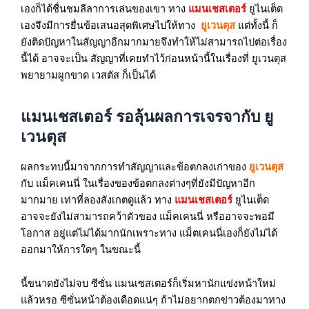
เองก็ได้ชื่นชมลีลาการเล่นของเขา ทาง
แมนเชสเตอร์
ยูไนเต็ด
เองจึงมีการยื่นข้อเสนอสุดพิเศษไปให้ทาง
ยูเวนตุส
แต่ทั้งนี้ ก็
ยังติดปัญหาในสัญญาอีกมากมายจึงทำให้ไม่สามารถไปต่อเรื่อง
นี้ได้ อาจจะเป็น สัญญาที่เคยทำไว้ก่อนหน้านี้ในเรื่องที่ ยูเวนตุส
พยายามผูกขาด เวสตัส ก็เป็นได้
แมนเชสเตอร์ รอลุ้นผลการเจรจากับ ยู
เวนตุส
ผลกระทบนี้มาจากการทำสัญญาและข้อตกลงเก่าของ
ยูเวนตุส
กับ แม็คเคนนี่ ในเรื่องของข้อตกลงต่างๆที่ยังมีปัญหาอีก
มากมาย เท่าที่ลองสังเกตดูแล้ว ทาง
แมนเชสเตอร์
ยูไนเต็ด
อาจจะยังไม่สามารถคว้าตัวของ แม็คเคนนี่ หรืออาจจะพอมี
โอกาส อยู่แต่ไม่ได้มากนักเพราะทาง แม็ตเคนนี่เองก็ยังไม่ได้
ออกมาให้การใดๆ ในขณะนี้
นี้ขนาดยังไม่จบ ซีซั่น แมนเซสเตอร์ก็เริ่มหานักแข่งหน้าใหม่
แล้วหรอ ซีซั่นหน้าต้องเดือดแน่ๆ ถ้าไม่อยากตกข่าวต้องมาทาง