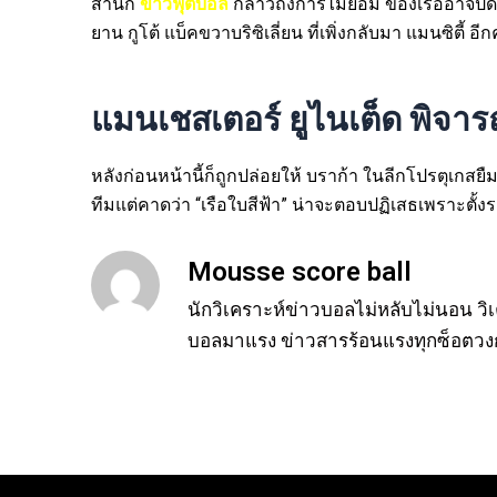
สำนัก
ข่าวฟุตบอล
กล่าวถึงการไม่ยอม ของเรืออาจปัดข
ยาน กูโต้ แบ็คขวาบริซิเลี่ยน ที่เพิ่งกลับมา แมนซิตี้ อ
แมนเชสเตอร์ ยูไนเต็ด พิจาร
หลังก่อนหน้านี้ก็ถูกปล่อยให้ บราก้า ในลีกโปรตุเกสยื
ทีมแต่คาดว่า “เรือใบสีฟ้า” น่าจะตอบปฏิเสธเพราะตั้งร
Mousse score ball
นักวิเคราะห์ข่าวบอลไม่หลับไม่นอน ว
บอลมาแรง ข่าวสารร้อนแรงทุกซ็อตว