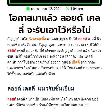
พฤษภาคม 12, 2024
1:04 am
โอกาสมาแล้ว ลอยด์ เคล
ลี่ จะรับเอาไว้หรือไม่
สัญญาก้อนโต
นิวคาสเซิ่ล
เสนอสัญญา 4 ปี ให้
ลอยด์
เคลลี่ นิว
คาสเซิ่ล จริงจังเสนอสัญญามูลค่ามหาศาลระยะเวลา 4 ปีให้กับ
ลอยด์
เคลลี่ กองหลัง ที่กำลังจะหมดสัญญากับ บอร์นมัธ ในช่วง
ซัมเมอร์นี้ ตอนนี้การเจรจา ระหว่าง สาลิกาดง และ เคลลี่
ดำเนินการไปอย่างรวดเร็วเนื่องจาก กุนซือ
เอ็ดดี้
ฮาว กำลัง
มองหาตัวเลือกในแนวรับช่วงซัมเมอร์นี้ โดย เคลลี่ สามารถเล่น
ได้ทั้งเซนเตอร์แบ็กและแบ็กซ้าย
ลอยด์ เคลลี่ แนวรับชั้นเยี่ยม
ลอยด์
เคลลี่ นับว่าเป็นนักเตะที่น่าสนใจในระดับหนึ่งจาก บอร์
นมัธ ที่นิวคลาสเซิ่ล กำลังให้ความสนใจเป็นอย่างมาก