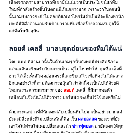
เนื่องจากความสามารถที่เขามีนั้นนับว่าเป็นประโยชน์แก่ทีม
ใหม่ที่กำลังสร้างขึ้นในตอนนี้เป็นอย่างมาก เพราะว่าในตอนนี้
นั้นเกมรับอาจจะยังไม่ค่อยดีสักเท่าไหร่ไม่จำเป็นที่จะต้องหานัก
เตะที่มีฝีมือด้านเกมรับเข้ามาร่วมทีมเพื่อสร้างความสมดุลให้
แก่ทีมในปัจจุบัน
ลอยด์ เคลลี่ มาลบจุดอ่อนของทีมได้แน่
โดย แมท ที่ผ่านมานั้นในด้านเกมรุกนั้นยังพอมีประสิทธิภาพ
แต่พอเดินเตรียมรับกับกลายเป็นว่าสู้ไม่ไหวทำให้ กุนซือ เอ็ดดี้
ฮาว ได้เล็งเห็นถึงจุดอ่อนตรงนี้และรีบแก้ไขเพื่อที่จะไม่ได้พลาด
อีกแต่อย่างไรก็ตามต้องมารอลุ้นกันว่าดิลนี้จะเป็นไปได้ด้วยดี
ไหมเพราะความสามารถของ
ลอยด์
เคลลี่ ก็มีมากพอตัว
เหมือนกันซึ่งเป็นไปได้ว่าทาง บอร์นมัธ จะเก็บไว้ใช้เองหรือไม่
ด้วยกระแสข่าวที่มีนักเตะสลับเปลี่ยนทีมไปมาเป็นอย่างมากแต่
ยังคงมีสิ่งหนึ่งที่ไม่เปลี่ยนนั่นก็คือ เว็บ
ผลบอลสด
ของเราที่ยัง
เอาใจใส่ท่านไม่เคยเปลี่ยนและนำ
ข่าวฟุตบอล
มาอัพเดทให้ทุก