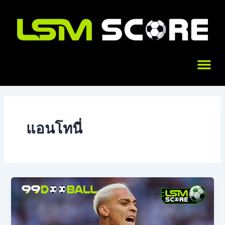
Skip
to
content
Me
แอนโทนี่