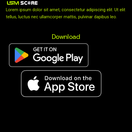
Lorem ipsum dolor sit amet, consectetur adipiscing elit. Ut elit
tellus, luctus nec ullamcorper mattis, pulvinar dapibus leo.
Download