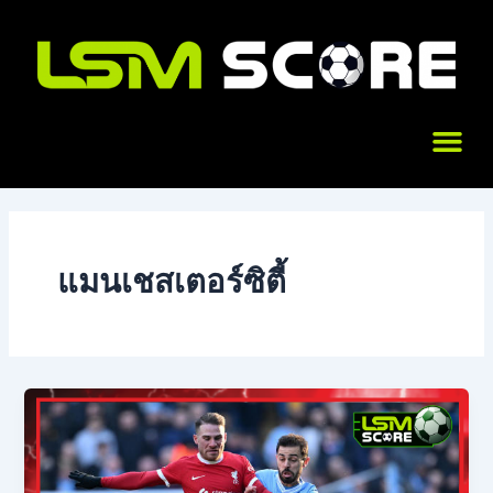
Skip
to
content
Me
แมนเชสเตอร์ซิตี้