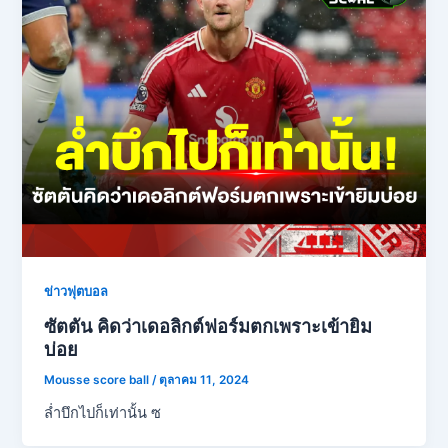
ข่าวฟุตบอล
ซัตตัน คิดว่าเดอลิกต์ฟอร์มตกเพราะเข้ายิม
บ่อย
Mousse score ball
/
ตุลาคม 11, 2024
ล่ำบึกไปก็เท่านั้น ซ