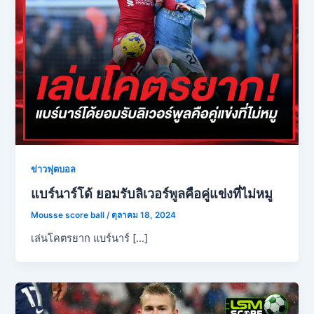
ข่าวฟุตบอล
แบร์นาร์โด้ ยอมรับลิเวอร์พูลคือคู่แข่งที่ไม่หมู
Mousse score ball
/
ตุลาคม 18, 2024
เล่นโคตรยาก แบร์นาร์ […]