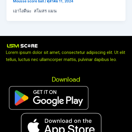
Mousse score ball
/
ตุลาคม 11, 2024
เอาไงดีนะ สโมสร แมน
Lorem ipsum dolor sit amet, consectetur adipiscing elit. Ut elit
tellus, luctus nec ullamcorper mattis, pulvinar dapibus leo.
Download