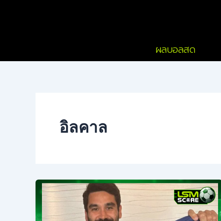
Skip
to
content
ผลบอลสด
อิลคาล