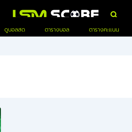
Sea
ดูบอลสด
ตารางบอล
ตารางคะแนน