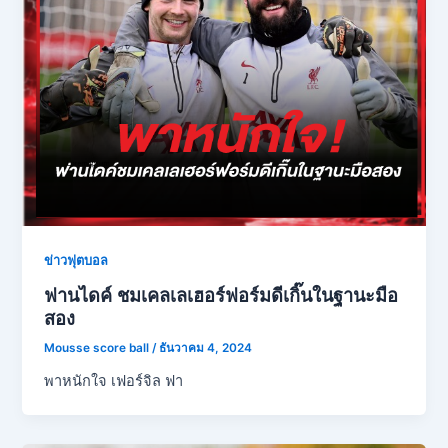
ข่าวฟุตบอล
ฟานไดค์ ชมเคลเลเฮอร์ฟอร์มดีเกิ๊นในฐานะมือ
สอง
Mousse score ball
/
ธันวาคม 4, 2024
พาหนักใจ เฟอร์จิล ฟา