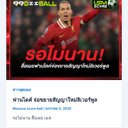
ข่าวฟุตบอล
ฟานไดค์ จ่อขยายสัญญาใหม่ลิเวอร์พูล
Mousse score ball
/
มกราคม 5, 2025
รอไม่นาน สื่อเผย เมล