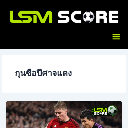
Skip
to
content
Me
กุนซือปีศาจแดง