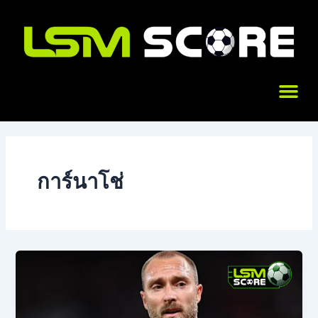
Skip
to
content
Me
การ์นาโช่