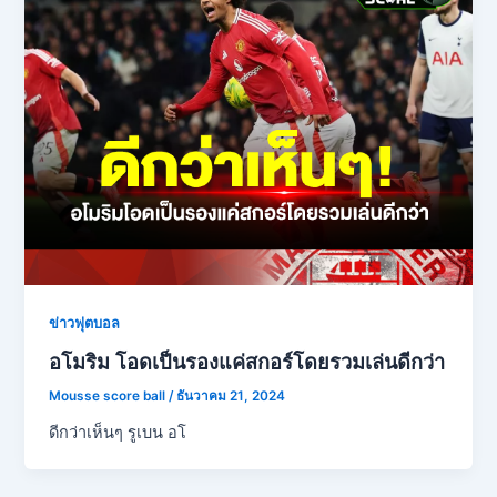
ข่าวฟุตบอล
อโมริม โอดเป็นรองแค่สกอร์โดยรวมเล่นดีกว่า
Mousse score ball
/
ธันวาคม 21, 2024
ดีกว่าเห็นๆ รูเบน อโ