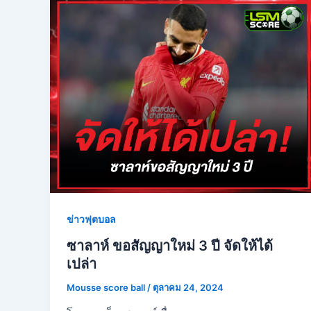
ข่าวฟุตบอล
ซาลาห์ ขอสัญญาใหม่ 3 ปี จัดให้ได้
เปล่า
Mousse score ball
/
ตุลาคม 24, 2024