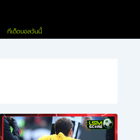
rch
ทีเด็ดบอลวันนี้