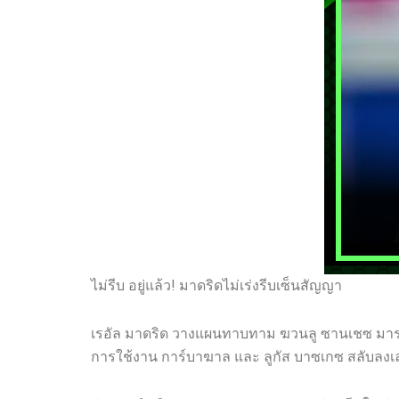
ไม่รีบ อยู่แล้ว! มาดริดไม่เร่งรีบเซ็นสัญญา
เรอัล มาดริด วางแผนทาบทาม ฆวนลู ซานเชซ มาร่วม
การใช้งาน การ์บาฆาล และ ลูกัส บาซเกซ สลับลงเ