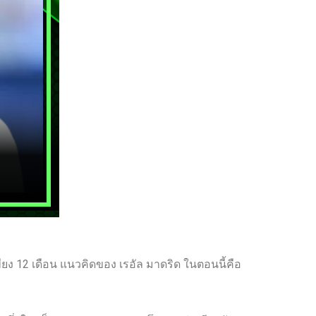
ยง 12 เดือน แนวคิดของ เรอัล มาดริด ในตอนนี้คือ