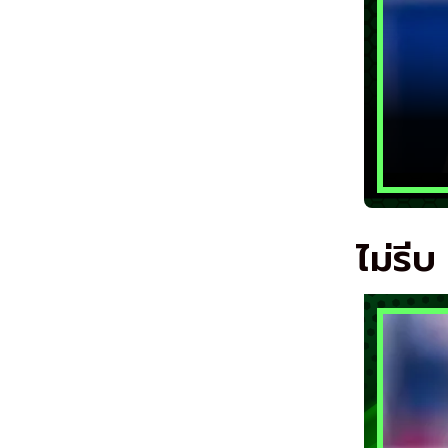
ไม่รีบ