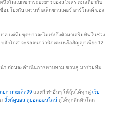
นหนึ่งในแบ็กขวาระยะยาวของสโมสร เช่นเดียวกับ
วเชื่อมโยงกับ เทรนท์ อเล็กซานเดอร์ อาร์โนลด์ ของ
าล แต่ทีมชุดขาวจะไม่เร่งดึงตัวมาเสริมทัพในช่วง
โลส บลังโกส’ จะรอจนกว่านักเตะเหลือสัญญาเพียง 12
หน้า ก่อนจะดำเนินการทาบทาม ฆวนลู มาร่วมทีม
ักยก
มวยเด็ด99
และกี ฬาอื่นๆ ให้ลุ้นได้ทุกคู่
เว็บ
อม
ลิ้งก์ดูบอล
ดูบอลออนไลน์
ดูได้ทุกลีกทั่วโลก