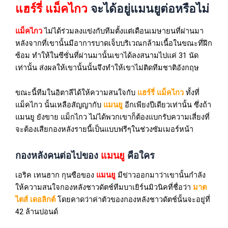
แฮร์รี่ แม็คไกว
จะได้อยู่แมนยูต่อหรือไม่
แม็คไกว
ไม่ได้ร่วมลงแข่งกับทีมตั้งแต่เดือนเมษายนที่ผ่านมา
หลังจากที่เขานั้นมีอาการบาดเจ็บบริเวณกล้ามเนื้อในขณะที่ฝึก
ซ้อม ทำให้ในซีซั่นที่ผ่านมานั้นเขาได้ลงสนามไปแค่ 31 นัด
เท่านั้น ส่งผลให้เขานั้นนั้นจึงทำให้เขาไม่ติดทีมชาติอังกฤษ
ขณะนี้ทีมในอิตาลีได้ให้ความสนใจกับ
แฮร์รี่ แม็คไกว
ทั้งที่
แม็คไกว นั้นเหลือสัญญากับ
แมนยู
อีกเพียงปีเดียวเท่านั้น ซึ่งถ้า
แมนยู ยังขาย แม็กไกว ไม่ได้พวกเขาก็ต้องแบกรับความเสี่ยงที่
จะต้องเสียกองหลังรายนี้เป็นแบบฟรีๆในช่วงซัมเมอร์หน้า
กองหลังคนต่อไปของ
แมนยู
คือใคร
เอริค เทนฮาก
กุนซือของ
แมนยู
มีข่าวออกมาว่าเขานั้นกำลัง
ให้ความสนใจกองหลังชาวดัตช์ทีมบาเยิร์นมิวนิคที่ชื่อว่า
มาต
ไตส์
เดอลิกต์
โดยคาดว่าค่าตัวของกองหลังชาวดัตช์นั้นจะอยู่ที่
42 ล้านปอนด์