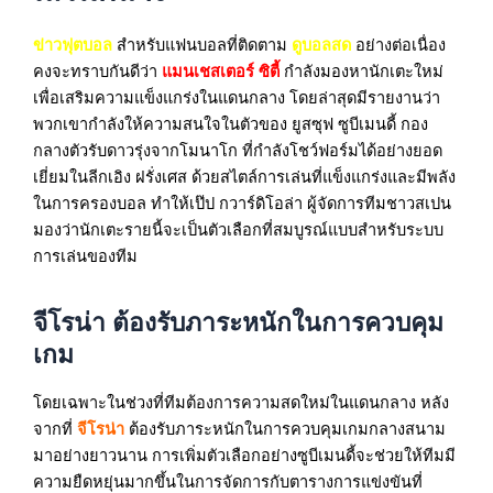
ข่าวฟุตบอล
สำหรับแฟนบอลที่ติดตาม
ดูบอลสด
อย่างต่อเนื่อง
คงจะทราบกันดีว่า
แมนเชสเตอร์ ซิตี้
กำลังมองหานักเตะใหม่
เพื่อเสริมความแข็งแกร่งในแดนกลาง โดยล่าสุดมีรายงานว่า
พวกเขากำลังให้ความสนใจในตัวของ ยูสซุฟ ซูบีเมนดี้ กอง
กลางตัวรับดาวรุ่งจากโมนาโก ที่กำลังโชว์ฟอร์มได้อย่างยอด
เยี่ยมในลีกเอิง ฝรั่งเศส ด้วยสไตล์การเล่นที่แข็งแกร่งและมีพลัง
ในการครองบอล ทำให้เป๊ป กวาร์ดิโอล่า ผู้จัดการทีมชาวสเปน
มองว่านักเตะรายนี้จะเป็นตัวเลือกที่สมบูรณ์แบบสำหรับระบบ
การเล่นของทีม
จีโรน่า ต้องรับภาระหนักในการควบคุม
เกม
โดยเฉพาะในช่วงที่ทีมต้องการความสดใหม่ในแดนกลาง หลัง
จากที่
จีโรน่า
ต้องรับภาระหนักในการควบคุมเกมกลางสนาม
มาอย่างยาวนาน การเพิ่มตัวเลือกอย่างซูบีเมนดี้จะช่วยให้ทีมมี
ความยืดหยุ่นมากขึ้นในการจัดการกับตารางการแข่งขันที่