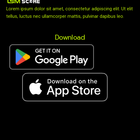
Lorem ipsum dolor sit amet, consectetur adipiscing elit. Ut elit
tellus, luctus nec ullamcorper mattis, pulvinar dapibus leo.
Download