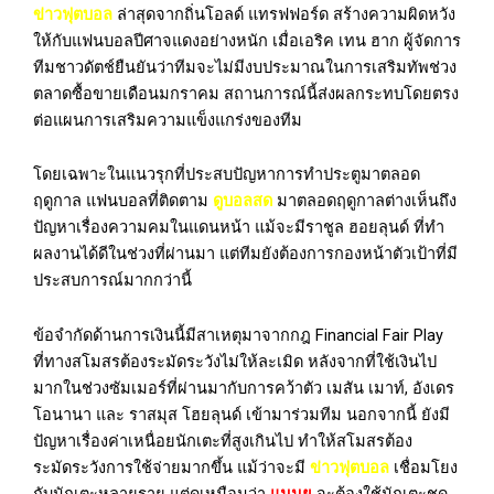
ข่าวฟุตบอล
ล่าสุดจากถิ่นโอลด์ แทรฟฟอร์ด สร้างความผิดหวัง
ให้กับแฟนบอลปีศาจแดงอย่างหนัก เมื่อเอริค เทน ฮาก ผู้จัดการ
ทีมชาวดัตช์ยืนยันว่าทีมจะไม่มีงบประมาณในการเสริมทัพช่วง
ตลาดซื้อขายเดือนมกราคม สถานการณ์นี้ส่งผลกระทบโดยตรง
ต่อแผนการเสริมความแข็งแกร่งของทีม
โดยเฉพาะในแนวรุกที่ประสบปัญหาการทำประตูมาตลอด
ฤดูกาล แฟนบอลที่ติดตาม
ดูบอลสด
มาตลอดฤดูกาลต่างเห็นถึง
ปัญหาเรื่องความคมในแดนหน้า แม้จะมีราชูล ฮอยลุนด์ ที่ทำ
ผลงานได้ดีในช่วงที่ผ่านมา แต่ทีมยังต้องการกองหน้าตัวเป้าที่มี
ประสบการณ์มากกว่านี้
ข้อจำกัดด้านการเงินนี้มีสาเหตุมาจากกฎ Financial Fair Play
ที่ทางสโมสรต้องระมัดระวังไม่ให้ละเมิด หลังจากที่ใช้เงินไป
มากในช่วงซัมเมอร์ที่ผ่านมากับการคว้าตัว เมสัน เมาท์, อังเดร
โอนานา และ ราสมุส โฮยลุนด์ เข้ามาร่วมทีม นอกจากนี้ ยังมี
ปัญหาเรื่องค่าเหนื่อยนักเตะที่สูงเกินไป ทำให้สโมสรต้อง
ระมัดระวังการใช้จ่ายมากขึ้น แม้ว่าจะมี
ข่าวฟุตบอล
เชื่อมโยง
กับนักเตะหลายราย แต่ดูเหมือนว่า
แมนยู
จะต้องใช้นักเตะชุด