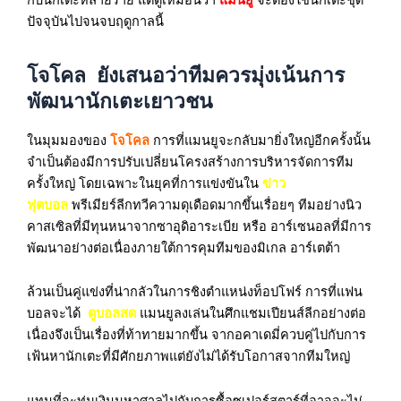
ปัจจุบันไปจนจบฤดูกาลนี้
โจโคล ยังเสนอว่าทีมควรมุ่งเน้นการ
พัฒนานักเตะเยาวชน
ในมุมมองของ
โจโคล
การที่แมนยูจะกลับมายิ่งใหญ่อีกครั้งนั้น
จำเป็นต้องมีการปรับเปลี่ยนโครงสร้างการบริหารจัดการทีม
ครั้งใหญ่ โดยเฉพาะในยุคที่การแข่งขันใน
ข่าว
ฟุตบอล
พรีเมียร์ลีกทวีความดุเดือดมากขึ้นเรื่อยๆ ทีมอย่างนิว
คาสเซิลที่มีทุนหนาจากซาอุดิอาระเบีย หรือ อาร์เซนอลที่มีการ
พัฒนาอย่างต่อเนื่องภายใต้การคุมทีมของมิเกล อาร์เตต้า
ล้วนเป็นคู่แข่งที่น่ากลัวในการชิงตำแหน่งท็อปโฟร์ การที่แฟน
บอลจะได้
ดูบอลสด
แมนยูลงเล่นในศึกแชมเปียนส์ลีกอย่างต่อ
เนื่องจึงเป็นเรื่องที่ท้าทายมากขึ้น จากอคาเดมี่ควบคู่ไปกับการ
เฟ้นหานักเตะที่มีศักยภาพแต่ยังไม่ได้รับโอกาสจากทีมใหญ่
แทนที่จะทุ่มเงินมหาศาลไปกับการซื้อซูเปอร์สตาร์ที่อาจจะไม่