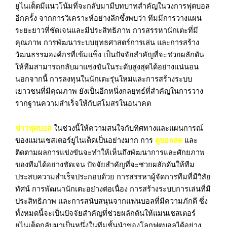
ยูไนเต็ดมีแนวโน้มที่จะกลับมามีบทบาทสำคัญในวงการฟุตบอล
อีกครั้ง จากการวิเคราะห์อย่างลึกซึ้งพบว่า ทีมมีการวางแผน
ระยะยาวที่ชัดเจนและมีประสิทธิภาพ การสรรหานักเตะที่มี
คุณภาพ การพัฒนาระบบยุทธศาสตร์การเล่น และการสร้าง
วัฒนธรรมองค์กรที่เข้มแข็ง เป็นปัจจัยสำคัญที่จะช่วยผลักดัน
ให้ทีมสามารถกลับมาแข่งขันในระดับสูงสุดได้อย่างแน่นอน
นอกจากนี้ การลงทุนในนักเตะรุ่นใหม่และการสร้างระบบ
เยาวชนที่มีคุณภาพ ยังเป็นอีกหนึ่งกลยุทธ์ที่สำคัญในการวาง
รากฐานความสำเร็จให้กับสโมสรในอนาคต
ข่าวฟุตบอล
ในช่วงนี้ให้ความสนใจกับทิศทางและแผนการณ์
ของแมนเชสเตอร์ยูไนเต็ดเป็นอย่างมาก การ
ดูบอลสด
และ
ติดตามผลการแข่งขันจะทำให้เห็นถึงพัฒนาการและศักยภาพ
ของทีมได้อย่างชัดเจน ปัจจัยสำคัญที่จะช่วยผลักดันให้ทีม
ประสบความสำเร็จประกอบด้วย การสรรหาผู้จัดการทีมที่มีวิสัย
ทัศน์ การพัฒนานักเตะอย่างต่อเนื่อง การสร้างระบบการเล่นที่มี
ประสิทธิภาพ และการสนับสนุนจากแฟนบอลที่มีความภักดี ซึ่ง
ทั้งหมดนี้จะเป็นปัจจัยสำคัญที่ช่วยผลักดันให้แมนเชสเตอร์
ยูไนเต็ดกลับมาเป็นหนึ่งในทีมชั้นนำของโลกฟุตบอลได้อย่าง