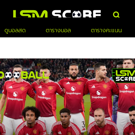
Sea
ดูบอลสด
ตารางบอล
ตารางคะแนน