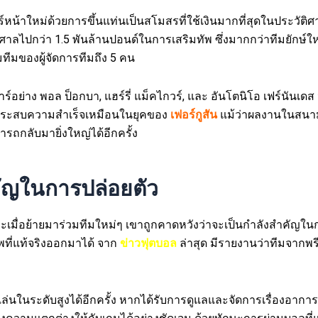
ร์หน้าใหม่ด้วยการขึ้นแท่นเป็นสโมสรที่ใช้เงินมากที่สุดในประวัติศ
ลไปกว่า 1.5 พันล้านปอนด์ในการเสริมทัพ ซึ่งมากกว่าทีมยักษ์ใหญ่อ
ทีมของผู้จัดการทีมถึง 5 คน
ร์อย่าง พอล ป็อกบา, แฮร์รี่ แม็คไกวร์, และ อันโตนิโอ เฟร์นันเดส
มาประสบความสำเร็จเหมือนในยุคของ
เฟอร์กูสัน
แม้ว่าผลงานในสนามอ
ารถกลับมายิ่งใหญ่ได้อีกครั้ง
คัญในการปล่อยตัว
ราะเมื่อย้ายมาร่วมทีมใหม่ๆ เขาถูกคาดหวังว่าจะเป็นกำลังสำคัญ
พที่แท้จริงออกมาได้ จาก
ข่าวฟุตบอล
ล่าสุด มีรายงานว่าทีมจากพรี
มาเล่นในระดับสูงได้อีกครั้ง หากได้รับการดูแลและจัดการเรื่องอ