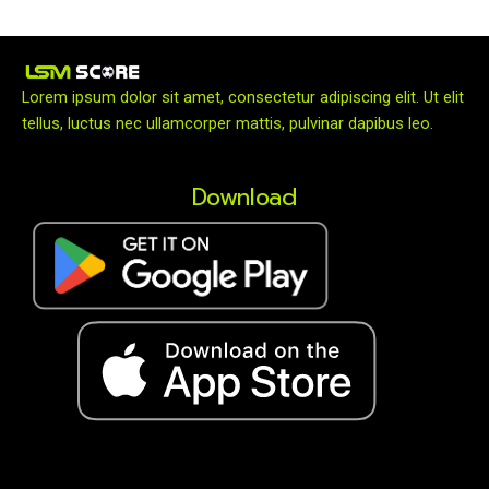
Lorem ipsum dolor sit amet, consectetur adipiscing elit. Ut elit
tellus, luctus nec ullamcorper mattis, pulvinar dapibus leo.
Download