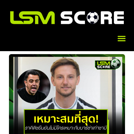
Skip
to
content
Me