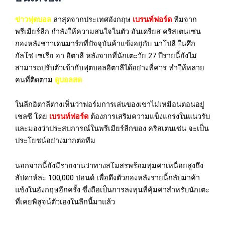
ข่าวฟุตบอล
ล่าสุดจากประเทศอังกฤษ
เบรนท์ฟอร์ด
ทีมจาก
พรีเมียร์ลีก กำลังให้ความสนใจในตัว อันเดรียส คริสเตนเซ่น
กองหลังชาวเดนมาร์กที่ปัจจุบันค้าแข้งอยู่กับ นาโปลี ในศึก
กัลโช่ เซเรีย อา อิตาลี หลังจากที่นักเตะวัย 27 ปีรายนี้ยังไม่
สามารถปรับตัวเข้ากับฟุตบอลอิตาลีได้อย่างที่ควร ทำให้หลาย
คนที่ติดตาม
ดูบอลสด
ในลีกอิตาลีต่างเห็นว่าฟอร์มการเล่นของเขาไม่เหมือนตอนอยู่
เชลซี โดย
เบรนท์ฟอร์ด
ต้องการเสริมความแข็งแกร่งในแนวรับ
และมองว่าประสบการณ์ในพรีเมียร์ลีกของ คริสเตนเซ่น จะเป็น
ประโยชน์อย่างมากต่อทีม
นอกจากนี้ยังมีรายงานว่าทางสโมสรพร้อมทุ่มค่าเหนื่อยสูงถึง
สัปดาห์ละ 100,000 ปอนด์ เพื่อดึงตัวกองหลังรายนี้กลับมาค้า
แข้งในอังกฤษอีกครั้ง ซึ่งถือเป็นการลงทุนที่คุ้มค่าสำหรับนักเตะ
ที่เคยพิสูจน์ตัวเองในลีกนี้มาแล้ว