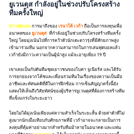
ยูเวนตุส กำลังอยู่ในช่วงปรับโครงสร้าง
ทีมครั้งใหญ่
ข่าวฟุตบอล
การมาถึงของ
เรนาโต้ เวก้า
ถือเป็นการลงทุนเพื่อ
อนาคตของ
ยูเวนตุส
ที่กำลังอยู่ในช่วงปรับโครงสร้างทีมครั้ง
ใหญ่ โดยมุ่งเน้นไปที่การคว้าตัวนักเตะดาวรุ่งที่มีศักยภาพสูง
เข้ามาร่วมทีม นอกจากความสามารถในการเล่นฟุตบอลแล้ว
เวก้ายังมีภาวะความเป็นผู้นำสูง แม้จะอายุเพียง 19 ปี
เขาเคยเป็นกัปตันทีมชุดเยาวชนของโบค่า จูเนียร์ส และได้รับ
การยกย่องจากโค้ชและเพื่อนร่วมทีมในเรื่องของความเป็นมือ
อาชีพและทัศนคติที่ดีในการฝึกซ้อม การเซ็นสัญญาครั้งนี้ยัง
แสดงให้เห็นถึงวิสัยทัศน์ของผู้บริหารยูเวนตุสที่ต้องการสร้างทีม
ที่แข็งแกร่งในระยะยาว
โดยไม่ได้มุ่งเน้นเพียงแค่ความสำเร็จในระยะสั้น ด้วยค่าตัวที่ไม่
สูงมากนักเมื่อเทียบกับศักยภาพที่มี เวก้าอาจจะกลายเป็นการ
ลงทุนที่คุ้มค่าอย่างมากสำหรับทีมม้าลายในอนาคต และแฟน