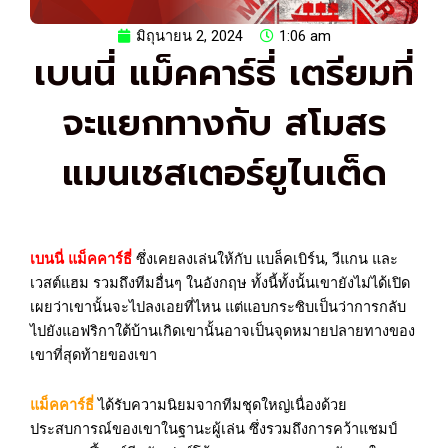
มิถุนายน 2, 2024
1:06 am
เบนนี่ แม็คคาร์ธี่ เตรียมที่
จะแยกทางกับ สโมสร
แมนเชสเตอร์ยูไนเต็ด
เบนนี่ แม็คคาร์ธี่
ซึ่งเคยลงเล่นให้กับ แบล็คเบิร์น, วีแกน และ
เวสต์แฮม รวมถึงทีมอื่นๆ ในอังกฤษ ทั้งนี้ทั้งนั้นเขายังไม่ได้เปิด
เผยว่าเขานั้นจะไปลงเอยที่ไหน แต่แอบกระซิบเป็นว่าการกลับ
ไปยังแอฟริกาใต้บ้านเกิดเขานั้นอาจเป็นจุดหมายปลายทางของ
เขาที่สุดท้ายของเขา
แม็คคาร์ธี่
ได้รับความนิยมจากทีมชุดใหญ่เนื่องด้วย
ประสบการณ์ของเขาในฐานะผู้เล่น ซึ่งรวมถึงการคว้าแชมป์