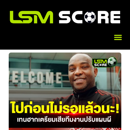
Skip
to
content
Me