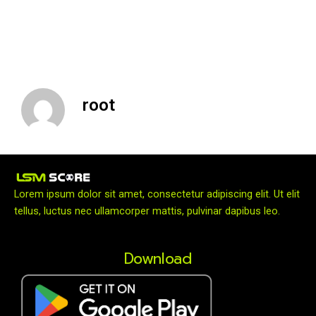
อยู่ในลิสต์ที่ “หงส์แดง” อยากได้มาตั้งแต่สองสัปดาห์ที่แล้ว
แต่ยังไม่มีการยื่นข้อเสนอขอซื้ออย่างเป็นทางการ (Fabrizio
Romano) อตาลันต้า ปฏิเสธข้อเสนอเงิน+นักเตะที่ แมนเชส
เตอร์ ยูไนเต็ด ยื่นมาขอซื้อตัว ราสมุส ฮอยลุนด์
root
Lorem ipsum dolor sit amet, consectetur adipiscing elit. Ut elit
tellus, luctus nec ullamcorper mattis, pulvinar dapibus leo.
Download