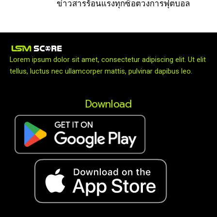
ข่าวสารร้อนแรงทุกซ็อตวงการฟุตบอล
Lorem ipsum dolor sit amet, consectetur adipiscing elit. Ut elit
tellus, luctus nec ullamcorper mattis, pulvinar dapibus leo.
Download