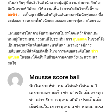
สโมสรอื่นๆ ที่สนใจในตัวนักเตะหนุ่มผู้มีความสามารถอีกด้วย
นักวิเคราะห์กีฬาต่างให้ความเห็นว่า การตัดสินใจครั้งนี้ของ
ตอร์เร่
อาจเป็นจุดเปลี่ยนสำคัญในเส้นทางอาชีพนักฟุตบอล ซึ่ง
จะส่งผลกระทบต่อทั้งตัวนักเตะเองและวงการฟุตบอลโดยรวม
แฟนบอลทั่วโลกต่างจับตามองว่าสโมสรใดจะคว้าตัวนักเตะ
หนุ่มผู้มีความสามารถคนนี้ไปร่วมทีม การ
ดูบอลสด
ในช่วงนี้จึง
เป็นช่วงเวลาที่น่าตื่นเต้นและน่าค้นหา เพราะอาจมีการ
เปลี่ยนแปลงที่สำคัญเกิดขึ้นในวงการฟุตบอลระดับโลก
ข่าว
ฟุตบอล
ในขณะนี้จึงเต็มไปด้วยความคาดหวังและความน่า
สนใจ
Mousse score ball
นักวิเคราะห์ข่าวบอลไม่หลับไม่นอน วิ
เคราะบอลรวดเร็ว ข่าวสารจัดเต็มตรงทุก
ข่าวสาร รับข่าวฟุตบอลกีฬา ประเด็นเด็ด
เผ็ดร้อนในวงการฟุตบอล ข่าวบอลมาแรง