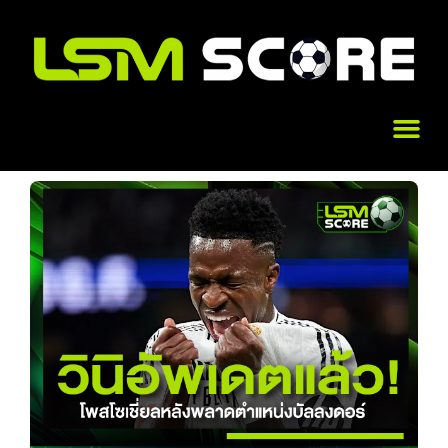
Skip
to
content
Me