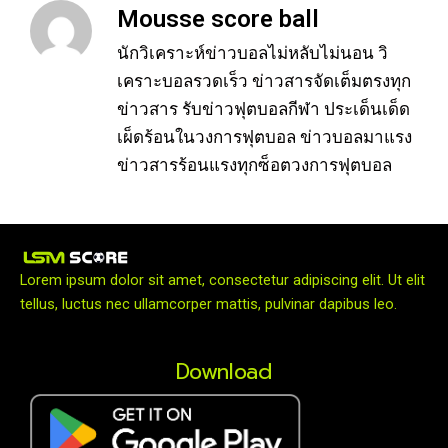
Mousse score ball
นักวิเคราะห์ข่าวบอลไม่หลับไม่นอน วิ
เคราะบอลรวดเร็ว ข่าวสารจัดเต็มตรงทุก
ข่าวสาร รับข่าวฟุตบอลกีฬา ประเด็นเด็ด
เผ็ดร้อนในวงการฟุตบอล ข่าวบอลมาแรง
ข่าวสารร้อนแรงทุกซ็อตวงการฟุตบอล
Lorem ipsum dolor sit amet, consectetur adipiscing elit. Ut elit
tellus, luctus nec ullamcorper mattis, pulvinar dapibus leo.
Download