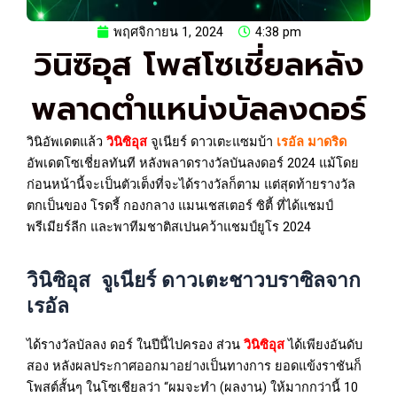
พฤศจิกายน 1, 2024
4:38 pm
วินิซิอุส โพสโซเชี่ยลหลัง
พลาดตำแหน่งบัลลงดอร์
วินิอัพเดตแล้ว
วินิซิอุส
จูเนียร์ ดาวเตะแซมบ้า
เรอัล มาดริด
อัพเดตโซเชี่ยลทันที หลังพลาดรางวัลบันลงดอร์ 2024 แม้โดย
ก่อนหน้านี้จะเป็นตัวเต็งที่จะได้รางวัลก็ตาม แต่สุดท้ายรางวัล
ตกเป็นของ โรดรี้ กองกลาง แมนเชสเตอร์ ซิตี้ ที่ได้แชมป์
พรีเมียร์ลีก และพาทีมชาติสเปนคว้าแชมป์ยูโร 2024
วินิซิอุส จูเนียร์ ดาวเตะชาวบราซิลจาก
เรอัล
ได้รางวัลบัลลง ดอร์ ในปีนี้ไปครอง ส่วน
วินิซิอุส
ได้เพียงอันดับ
สอง หลังผลประกาศออกมาอย่างเป็นทางการ ยอดแข้งราชันก็
โพสต์สั้นๆ ในโซเชียลว่า “ผมจะทำ (ผลงาน) ให้มากกว่านี้ 10