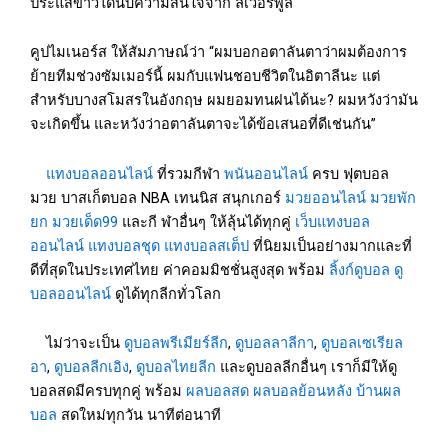
ประแสข่าวได้นับความสนใจจาก ลิเวอร์พูล
คูปไมเนอร์ส ให้สัมภาษณ์ว่า “ผมบอกอตาลันตาว่าผมต้องการ
ย้ายทีมช่วงซัมเมอร์นี้ ผมกับแฟนชอบชีวิตในอิตาลีนะ แต่
สำหรับบางสโมสรในอังกฤษ ผมยอมทนฝนได้นะ? ผมหวังว่ามัน
จะเกิดขึ้น และหวังว่าอตาลันตาจะได้ข้อเสนอที่ดีเช่นกัน”
แทงบอลออนไลน์
ที่รวมกีฬา
พนันออนไลน์
ครบ ฟุตบอล
มวย บาสเก็ตบอล NBA เทนนิส สนุกเกอร์
มวยออนไลน์
มวยพัก
ยก
มวยเด็ด99
และกี ฬาอื่นๆ ให้ลุ้นได้ทุกคู่
เว็บแทงบอล
ออนไลน์
แทงบอลชุด
แทงบอลสเต็ป
ที่นิยมเป็นอย่างมากและที่
ดีที่สุดในประเทศไทย ค่าคอมมิชชั่นสูงสุด พร้อม
ลิ้งก์ดูบอล
ดู
บอลออนไลน์
ดูได้ทุกลีกทั่วโลก
ไม่ว่าจะเป็น
ดูบอลพรีเมียร์ลีก
,
ดูบอลลาลีกา
,
ดูบอลเซเรียล
อา
,
ดูบอลลีกเอิง
,
ดูบอลไทยลีก
และดูบอลลีกอื่นๆ เราก็มีให้ดู
บอลสดมีครบทุกคู่ พร้อม
ผลบอลสด
ผลบอลย้อนหลัง
บ้านผล
บอล
สดใหม่ทุกวัน นาทีต่อนาที