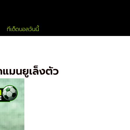
rch
ทีเด็ดบอลวันนี้
กแมนยูเล็งตัว