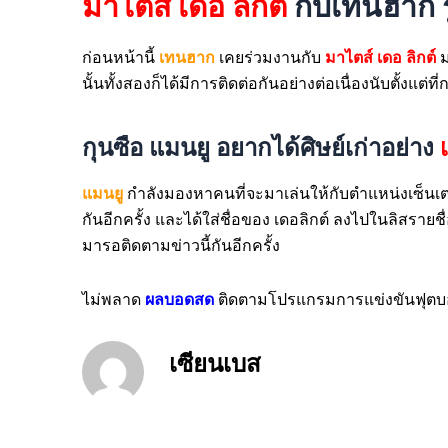
มาไตส์ เดอ ลิกต์
กับเทนฮาก ร
ก่อนหน้านี้
เทนฮาก
เคยร่วมงานกับ
มาไตส์ เดอ ลิกต์
ม
นั้นทั้งสองก็ได้มีการติดต่อกัน
อย่างต่อเนื่องนับตั้งแต
กุนซือ แมนยู อยากได้ศิษย์เก่าอย่าง
แมนยู
กำลังมองหาคนที่จะมาเล่นให้กับตำแหน่ง
เซ็นเ
กันอีกครั้ง และได้ใส่ชื่อของ เดอลิกต์ ลงไปในลิสรายช
มารอติดตามข่าวนี้กันอีกครั้ง
ไม่พลาด
ผลบอดสด
ติดตามโปรแกรมการแข่งขันฟุตบอลไ
เซียนเบส