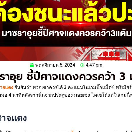
พฤศจิกายน 5, 2024
4:47 pm
ราอุย ชี้ปีศาจแดงควรคว้า 3 
ศาจแดง
ยืนยันว่า พวกเขาควรได้ 3 คะแนนในเกมบิ๊กแม็ตซ์ พรีเมียร์
มอ 4 นาทีหลังจากนั้นจากประตูของ มอยเซส ไคเซโด้แต่ในเกมนี้พ
ีศาจแดง