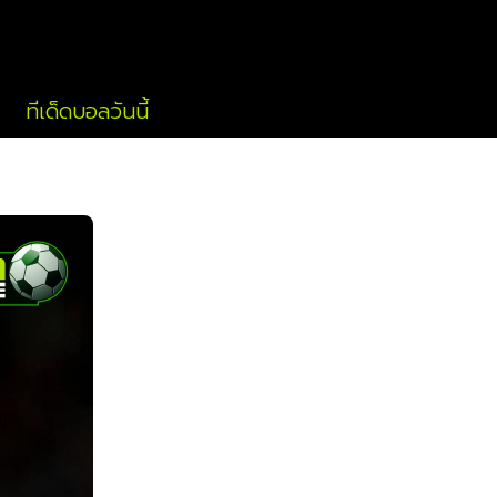
rch
ทีเด็ดบอลวันนี้