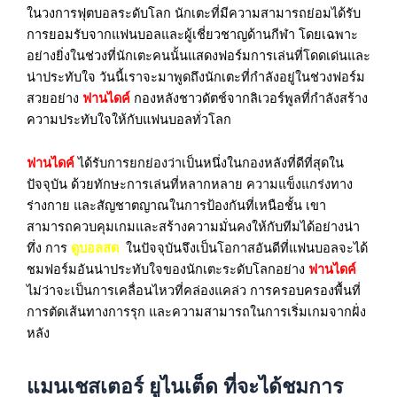
ในวงการฟุตบอลระดับโลก นักเตะที่มีความสามารถย่อมได้รับ
การยอมรับจากแฟนบอลและผู้เชี่ยวชาญด้านกีฬา โดยเฉพาะ
อย่างยิ่งในช่วงที่นักเตะคนนั้นแสดงฟอร์มการเล่นที่โดดเด่นและ
น่าประทับใจ วันนี้เราจะมาพูดถึงนักเตะที่กำลังอยู่ในช่วงฟอร์ม
สวยอย่าง
ฟานไดค์
กองหลังชาวดัตช์จากลิเวอร์พูลที่กำลังสร้าง
ความประทับใจให้กับแฟนบอลทั่วโลก
ฟานไดค์
ได้รับการยกย่องว่าเป็นหนึ่งในกองหลังที่ดีที่สุดใน
ปัจจุบัน ด้วยทักษะการเล่นที่หลากหลาย ความแข็งแกร่งทาง
ร่างกาย และสัญชาตญาณในการป้องกันที่เหนือชั้น เขา
สามารถควบคุมเกมและสร้างความมั่นคงให้กับทีมได้อย่างน่า
ทึ่ง การ
ดูบอลสด
ในปัจจุบันจึงเป็นโอกาสอันดีที่แฟนบอลจะได้
ชมฟอร์มอันน่าประทับใจของนักเตะระดับโลกอย่าง
ฟานไดค์
ไม่ว่าจะเป็นการเคลื่อนไหวที่คล่องแคล่ว การครอบครองพื้นที่
การตัดเส้นทางการรุก และความสามารถในการเริ่มเกมจากฝั่ง
หลัง
แมนเชสเตอร์ ยูไนเต็ด ที่จะได้ชมการ