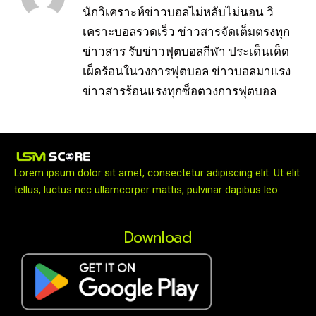
นักวิเคราะห์ข่าวบอลไม่หลับไม่นอน วิ
เคราะบอลรวดเร็ว ข่าวสารจัดเต็มตรงทุก
ข่าวสาร รับข่าวฟุตบอลกีฬา ประเด็นเด็ด
เผ็ดร้อนในวงการฟุตบอล ข่าวบอลมาแรง
ข่าวสารร้อนแรงทุกซ็อตวงการฟุตบอล
Lorem ipsum dolor sit amet, consectetur adipiscing elit. Ut elit
tellus, luctus nec ullamcorper mattis, pulvinar dapibus leo.
Download