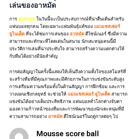
เล่นของอาหมัด
การ
ดูบอลสด
ในวันนี้จะเป็นประสบการณ์ที่น่าตื่นเต้นสำหรับ
แฟนบอลทุกคน โดยเฉพาะแฟนพันธุ์แท้ของ
แมนเชสเตอร์
ยูไนเต็ด
ที่จะได้ชมการเล่นของ
อาหมัด
ดีไซน์เนอร์ ซึ่งมีความ
สามารถและทักษะที่โดดเด่นในสนาม นักเตะหนุ่มคนนี้มี
ประวัติการเล่นที่น่าประทับใจ สามารถสร้างความแตกต่างให้
กับทีมได้อย่างมีนัยสำคัญ
การต่อสัญญาในครั้งนี้แสดงให้เห็นถึงความตั้งใจของสโมสร์ที่
จะสร้างทีมที่มีคุณภาพและมีศักยภาพในการแข่งขันระดับสูง
การเตรียมความพร้อมทั้งในด้านสัญญา การฝึกซ้อม และการ
วางแผนเชิงกลยุทธ์ จะช่วยให้
แมนเชสเตอร์ ยูไนเต็ด
สามารถ
แข่งขันได้อย่างเต็มประสิทธิภาพ แฟนบอลทั่วโลกต่างจับตา
มองความก้าวหน้าของทีมและการพัฒนาของนักเตะหนุ่มที่มี
ความสามารถอย่าง
อาหมัด
ดีไซน์เนอร์ในฤดูกาลต่อๆ ไป
Mousse score ball