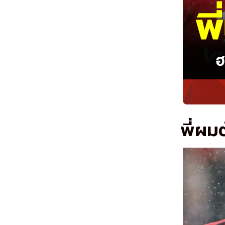
พี่ผม