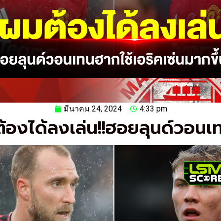
มีนาคม 24, 2024
4:33 pm
ต้องได้ลงเล่น!!ฮอยลุนด์วอน