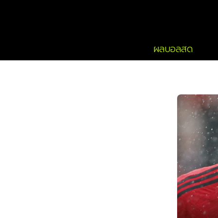
Skip
to
content
ผลบอลสด