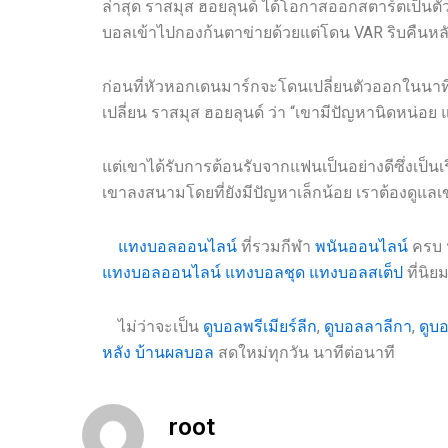
ล่าสุด ราสมุส ฮอยลุนด์ ได้โอกาสออกสตาร์ตเป็นตัว
บอลเข้าไปกองก้นตาข่ายด้วยแต่โดน VAR ริบคืนหลั
ก่อนที่หัวหอกเดนมาร์กจะโดนเปลี่ยนตัวออกในนาที
เปลี่ยน ราสมุส ฮอยลุนด์ ว่า “เขามีปัญหานิดหน่อย 
แต่เขาได้รับการต้อนรับจากแฟนเป็นอย่างดีซึ่งเป็นเรื่
เขาลงสนามโดยที่ยังมีปัญหาเล็กน้อย เราต้องดูแลเขา
แทงบอลออนไลน์
ที่รวมกีฬา
พนันออนไลน์
ครบ 
แทงบอลออนไลน์
แทงบอลชุด
แทงบอลสเต็ป
ที่นิย
ไม่ว่าจะเป็น
ดูบอลพรีเมียร์ลีก
,
ดูบอลลาลีกา
,
ดูบ
หลัง
บ้านผลบอล
สดใหม่ทุกวัน นาทีต่อนาที
root