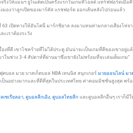
จริงให้แมนฯ ยูไนเต็ดเป็นครั้งแรกในเกมที่โอลด์ แทร็ฟฟอร์ดเมื่อ
งมองว่าลูกเปิดของมาร์คัส แรชฟอร์ด ออกเส้นหลังไปก่อนแล้ว
 63 เปิดทางให้อันโตนี่ มาร์กซิยาล ลงมาแทนท่ามกลางเสียงโห่จ
และเราต้องระวัง
องที่ดี เขาโชคร้ายที่ไม่ได้ประตู มันน่าจะเป็นเกมที่ดีของเขาอยู่แล้
ในช่วง 3-4 สัปดาห์ที่ผ่านมาซึ่งเขายังไม่พร้อมที่จะเล่นเต็มเกม”
ฟุตบอล มวย บาสเก็ตบอล NBA เทนนิส สนุกเกอร์
มวยออนไลน์
มว
มเป็นอย่างมากและที่ดีที่สุดในประเทศไทย ค่าคอมมิชชั่นสูงสุด พร้
อลเซเรียลอา
,
ดูบอลลีกเอิง
,
ดูบอลไทยลีก
และดูบอลลีกอื่นๆ เราก็มีใ