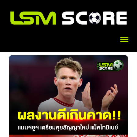
Skip
to
content
Me