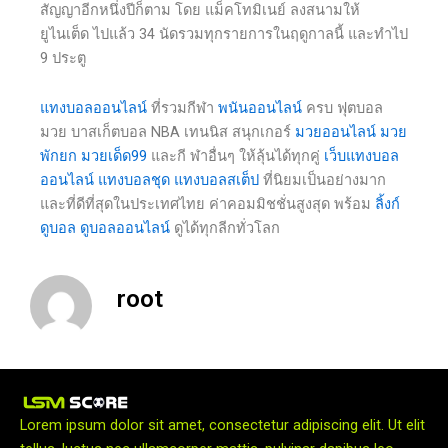
สัญญาอีกหนึ่งปีก็ตาม โดย แม็คโทมิเนย์ ลงสนามให้
ยูไนเต็ด ไปแล้ว 34 นัดรวมทุกรายการในฤดูกาลนี้ และทำไป
9 ประตู
แทงบอลออนไลน์
ที่รวมกีฬา
พนันออนไลน์
ครบ ฟุตบอล
มวย บาสเก็ตบอล NBA เทนนิส สนุกเกอร์
มวยออนไลน์
มวย
พักยก
มวยเด็ด99
และกี ฬาอื่นๆ ให้ลุ้นได้ทุกคู่
เว็บแทงบอล
ออนไลน์
แทงบอลชุด
แทงบอลสเต็ป
ที่นิยมเป็นอย่างมาก
และที่ดีที่สุดในประเทศไทย ค่าคอมมิชชั่นสูงสุด พร้อม
ลิ้งก์
ดูบอล
ดูบอลออนไลน์
ดูได้ทุกลีกทั่วโลก
root
Lorem ipsum dolor sit amet, consectetur adipiscing elit. Ut elit