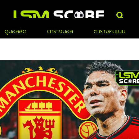
Sea
ดูบอลสด
ตารางบอล
ตารางคะแนน