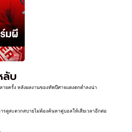
หลับ
หลายครั้ง หลังผลงานของทัพปีศาจแดงตกต่ำลงน่า
บการดูสะดวกสบายไม่ต้องค้นหาคู่บอลให้เสียเวลาอีกต่อ