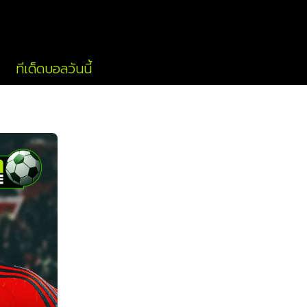
rch
ทีเด็ดบอลวันนี้