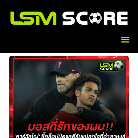
Skip
to
content
Me