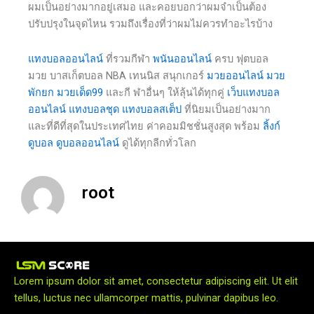
ผมเป็นอย่างมากอยู่เสมอ และคอยบอกว่าผมจำเป็นต้อง
ปรับปรุงในจุดไหน รวมถึงเรื่องที่ว่าผมไม่ควรทำอะไรบ้าง
แทงบอลออนไลน์
ที่รวมกีฬา
พนันออนไลน์
ครบ ฟุตบอล
มวย บาสเก็ตบอล NBA เทนนิส สนุกเกอร์
มวยออนไลน์
มวย
พักยก
มวยเด็ด99
และกี ฬาอื่นๆ ให้ลุ้นได้ทุกคู่
เว็บแทงบอล
ออนไลน์
แทงบอลชุด
แทงบอลสเต็ป
ที่นิยมเป็นอย่างมาก
และที่ดีที่สุดในประเทศไทย ค่าคอมมิชชั่นสูงสุด พร้อม
ลิ้งก์
ดูบอล
ดูบอลออนไลน์
ดูได้ทุกลีกทั่วโลก
root
Lorem ipsum dolor sit amet, consectetur adipiscing elit. Ut elit
tellus, luctus nec ullamcorper mattis, pulvinar dapibus leo.