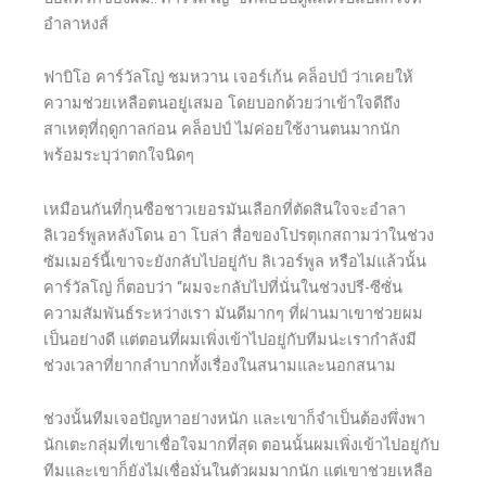
อำลาหงส์
ฟาบิโอ คาร์วัลโญ่ ชมหวาน เจอร์เก้น คล็อปป์ ว่าเคยให้
ความช่วยเหลือตนอยู่เสมอ โดยบอกด้วยว่าเข้าใจดีถึง
สาเหตุที่ฤดูกาลก่อน คล็อปป์ ไม่ค่อยใช้งานตนมากนัก
พร้อมระบุว่าตกใจนิดๆ
เหมือนกันที่กุนซือชาวเยอรมันเลือกที่ตัดสินใจจะอำลา
ลิเวอร์พูลหลังโดน อา โบล่า สื่อของโปรตุเกสถามว่าในช่วง
ซัมเมอร์นี้เขาจะยังกลับไปอยู่กับ ลิเวอร์พูล หรือไม่แล้วนั้น
คาร์วัลโญ่ ก็ตอบว่า “ผมจะกลับไปที่นั่นในช่วงปรี-ซีซั่น
ความสัมพันธ์ระหว่างเรา มันดีมากๆ ที่ผ่านมาเขาช่วยผม
เป็นอย่างดี แต่ตอนที่ผมเพิ่งเข้าไปอยู่กับทีมน่ะเรากำลังมี
ช่วงเวลาที่ยากลำบากทั้งเรื่องในสนามและนอกสนาม
ช่วงนั้นทีมเจอปัญหาอย่างหนัก และเขาก็จำเป็นต้องพึ่งพา
นักเตะกลุ่มที่เขาเชื่อใจมากที่สุด ตอนนั้นผมเพิ่งเข้าไปอยู่กับ
ทีมและเขาก็ยังไม่เชื่อมั่นในตัวผมมากนัก แต่เขาช่วยเหลือ