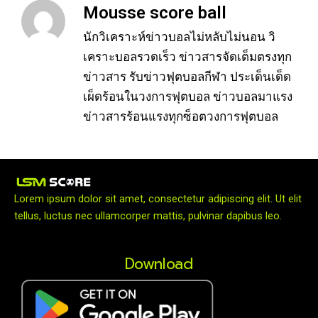
Mousse score ball
นักวิเคราะห์ข่าวบอลไม่หลับไม่นอน วิ
เคราะบอลรวดเร็ว ข่าวสารจัดเต็มตรงทุก
ข่าวสาร รับข่าวฟุตบอลกีฬา ประเด็นเด็ด
เผ็ดร้อนในวงการฟุตบอล ข่าวบอลมาแรง
ข่าวสารร้อนแรงทุกซ็อตวงการฟุตบอล
Lorem ipsum dolor sit amet, consectetur adipiscing elit. Ut elit
tellus, luctus nec ullamcorper mattis, pulvinar dapibus leo.
Download