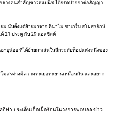
โม่ กองกลางคนสำคัญชาวสแปนิช ได้จรดปากกาต่อสัญญา
ม นับตั้งแต่ย้ายมาจาก ดินาโม ซาเกร็บ สโมสรยักษ์
ด้ 21 ประตู กับ 29 แอสซิสต์
ายุน้อย ที่ได้ย้ายมาเล่นในลีกระดับท็อปแห่งหนึ่งของ
้งผมและสโมสรต่างมีความทะเยอทะยานเหมือนกัน และอยาก
อลกีฬา ประเด็นเด็ดเผ็ดร้อนในวงการฟุตบอล ข่าว