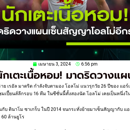
เมษายน 3, 2024
6:56 pm
นักเตะเนื้อหอม! มาดริดวางแผ
ย เรอัล มาดริด กำลังจับตามอง โอลโม่ แนวรุกวัย 26 ปีของ แอร์เ
เปี้ยนส์ลีกรอบ 16 ทีม ในซีซั่นนี้ทั้งสองนัด โอลโม่ เคยเป็นหนึ
่นกับ ดินาโม ซาเกร็บ ในปี 2014 จนกระทั่งย้ายมาเซ็นสัญญากับ แอร
 60 ล้านยูโร