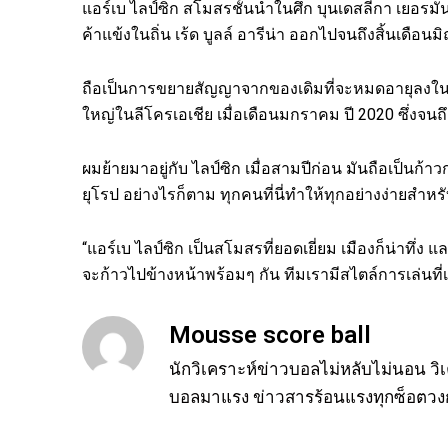
แอร์เบ ไลป์ซิก สโมสรชั้นนำในศึก บุนเดสลีกา เยอรม
ค้าแข้งในถิ่น เร้ด บูลล์ อารีน่า ออกไปจนถึงสิ้นเดือนม
ถือเป็นการขยายสัญญาจากของเดิมที่จะหมดอายุลงในปี 
ใหญ่ในลีโครเอเชีย เมื่อเดือนมกราคม ปี 2020 ซึ่งจนถ
ผมย้ายมาอยู่กับ ไลป์ซิก เมื่อสามปีก่อน มันถือเป็นก
ยุโรป อย่างไรก็ตาม ทุกคนที่นี่ทำให้ทุกอย่างง่ายสำ
“แอร์เบ ไลป์ซิก เป็นสโมสรที่ยอดเยี่ยม เมืองก็น่าทึ
จะก้าวไปข้างหน้าพร้อมๆ กัน ทีมเรามีสไตล์การเล่นที่
Mousse score ball
นักวิเคราะห์ข่าวบอลไม่หลับไม่นอน ว
บอลมาแรง ข่าวสารร้อนแรงทุกซ็อตว