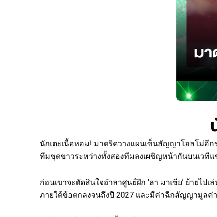
นักเตะเนื้อหอม! มาดริดวางแผนเซ็นสัญญาโอลโม่อีกรา
ทีมชุดขาวระหว่างทั้งสองทีมลงเผชิญหน้ากันบนเวทีแชม
ก่อนเขาจะตัดสินใจอำลาศูนย์ฝึก ‘ลา มาเซีย’ ย้ายไปเล
ภายใต้ข้อตกลงจนถึงปี 2027 และมีค่าฉีกสัญญามูลค่า