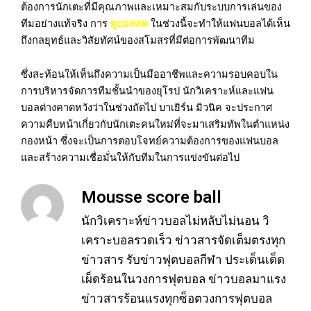
ต้องการนักเตะที่มีคุณภาพและเหมาะสมกับระบบการเล่นของ
ทีมอย่างแท้จริง การ
ดูบอลสด
ในช่วงนี้จะทำให้แฟนบอลได้เห็น
ถึงกลยุทธ์และวิสัยทัศน์ของสโมสรที่มีต่อการพัฒนาทีม
ซึ่งสะท้อนให้เห็นถึงความเป็นมืออาชีพและความรอบคอบใน
การบริหารจัดการทีมชั้นนำของยุโรป นักวิเคราะห์และแฟน
บอลต่างคาดหวังว่าในช่วงถัดไป บาเยิร์น มิวนิค จะประกาศ
ความคืบหน้าเกี่ยวกับนักเตะคนใหม่ที่จะมาเสริมทัพในตำแหน่ง
กองหน้า ซึ่งจะเป็นการตอบโจทย์ความต้องการของแฟนบอล
และสร้างความเชื่อมั่นให้กับทีมในการแข่งขันต่อไป
Mousse score ball
นักวิเคราะห์ข่าวบอลไม่หลับไม่นอน วิ
เคราะบอลรวดเร็ว ข่าวสารจัดเต็มตรงทุก
ข่าวสาร รับข่าวฟุตบอลกีฬา ประเด็นเด็ด
เผ็ดร้อนในวงการฟุตบอล ข่าวบอลมาแรง
ข่าวสารร้อนแรงทุกซ็อตวงการฟุตบอล