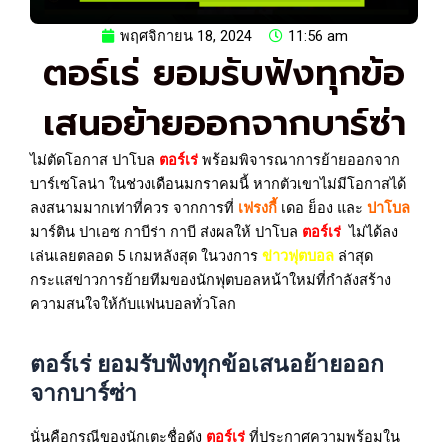
พฤศจิกายน 18, 2024
11:56 am
ตอร์เร่ ยอมรับฟังทุกข้อ
เสนอย้ายออกจากบาร์ซ่า
ไม่ตัดโอกาส ปาโบล
ตอร์เร่
พร้อมพิจารณาการย้ายออกจาก
บาร์เซโลน่า ในช่วงเดือนมกราคมนี้ หากตัวเขาไม่มีโอกาสได้
ลงสนามมากเท่าที่ควร จากการที่
เฟรงกี้
เดอ ย็อง และ
ปาโบล
มาร์ติน ปาเอซ กาบีร่า กาบี ส่งผลให้ ปาโบล
ตอร์เร่
ไม่ได้ลง
เล่นเลยตลอด 5 เกมหลังสุด ในวงการ
ข่าวฟุตบอล
ล่าสุด
กระแสข่าวการย้ายทีมของนักฟุตบอลหน้าใหม่ที่กำลังสร้าง
ความสนใจให้กับแฟนบอลทั่วโลก
ตอร์เร่ ยอมรับฟังทุกข้อเสนอย้ายออก
จากบาร์ซ่า
นั่นคือกรณีของนักเตะชื่อดัง
ตอร์เร่
ที่ประกาศความพร้อมใน