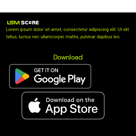
Lorem ipsum dolor sit amet, consectetur adipiscing elit. Ut elit
tellus, luctus nec ullamcorper mattis, pulvinar dapibus leo.
Download