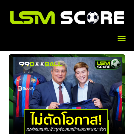
Skip
to
content
Me