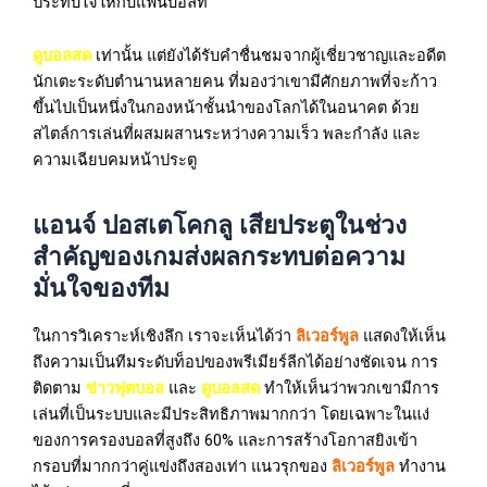
ประทับใจให้กับแฟนบอลที่
ดูบอลสด
เท่านั้น แต่ยังได้รับคำชื่นชมจากผู้เชี่ยวชาญและอดีต
นักเตะระดับตำนานหลายคน ที่มองว่าเขามีศักยภาพที่จะก้าว
ขึ้นไปเป็นหนึ่งในกองหน้าชั้นนำของโลกได้ในอนาคต ด้วย
สไตล์การเล่นที่ผสมผสานระหว่างความเร็ว พละกำลัง และ
ความเฉียบคมหน้าประตู
แอนจ์ ปอสเตโคกลู เสียประตูในช่วง
สำคัญของเกมส่งผลกระทบต่อความ
มั่นใจของทีม
ในการวิเคราะห์เชิงลึก เราจะเห็นได้ว่า
ลิเวอร์พูล
แสดงให้เห็น
ถึงความเป็นทีมระดับท็อปของพรีเมียร์ลีกได้อย่างชัดเจน การ
ติดตาม
ข่าวฟุตบอล
และ
ดูบอลสด
ทำให้เห็นว่าพวกเขามีการ
เล่นที่เป็นระบบและมีประสิทธิภาพมากกว่า โดยเฉพาะในแง่
ของการครองบอลที่สูงถึง 60% และการสร้างโอกาสยิงเข้า
กรอบที่มากกว่าคู่แข่งถึงสองเท่า แนวรุกของ
ลิเวอร์พูล
ทำงาน