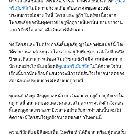
คาร์โล อันเชล็อตติ เทรนเนอร์ เรอัล มาดริด ยืนยันว่าเขา
ดูบอล
พรีเมียร์ลีก
ไม่มีความกังวลเกี่ยวกับอนาคตของสองแข้ง
ประสบการณ์อย่าง โทนี่ โครส และ ลูก้า โมดริช เนื่องจาก
โฟกัสหลักของทีมชุดขาวยังอยู่ที่ฤดูกาลนี้เท่านั้น ตามรายงาน
จาก ‘เดียรีโอ อาส’ เมื่อวันเสาร์ที่ผ่านมา
ทั้ง โครส และ โมดริช กำลังสิ้นสุดสัญญาในช่วงซัมเมอร์นี้ โดย
ได้รายงานล่าสุดระบุว่า โครส จะอยู่กับทีมชุดขาวต่อไปอีกหนึ่ง
ปี ขณะที่สถานการณ์ของ โมดริช แต่ยังไม่มีความชัดเจนมาก
นัก แต่อย่างไร อันเชล็อตติ
ดูบอลพรีเมียร์ลีก
ไม่ได้กังวลใจกับ
เรื่องนี้มากนักพร้อมยืนยันว่าจะมีการตัดสินใจเรื่องอนาคตของ
สองนักเตะประสบการณ์หลังจบฤดูกาลนี้
ทุกคนกำลังพูดถึงฤดูกาลหน้า ยกเว้นพวกเรา ลูก้า อยู่กับเราใน
ฤดูกาลนี้ อนาคตของแต่ละคนและสโมสร เราจะตัดสินใจตอน
สิ้นสุดฤดูกาลเพราะเรามีเวลาพอสำหรับการทำเช่นนั้น ผมไม่
คิดว่าจะมีใครสนใจพูดถึงอนาคตของเขาในตอนนี้
ความรู้สึกที่ผมมีคือผมเห็น โมดริช ทำได้ดีมาก พร้อมสู้ตอนเริ่ม