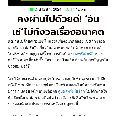
เมษายน 1, 2024
11:42 pm
คงผ่านไปด้วยดี! ‘อัน
เช่’ไม่กังวลเรื่องอนาคต
คงผ่านไปด้วยดี! ‘อันเช่’ไม่กังวลเรื่องอนาคตสองแข้งเก๋า เรอัล
มาดริด จะตัดสินใจเกี่ยวกับอนาคตของ โทนี่ โครส และ ลูก้า
โมดริช หลังจบฤดูกาลนี้จากการยืนยัน
ดูบอลพรีเมียร์ลีก
ของ
คาร์โล อันเชล็อตติ ทั้ง โครส และ โมดริช กำลังสิ้นสุดสัญญาใน
ช่วงซัมเมอร์นี้
โดยได้รายงานล่าสุดระบุว่า โครส จะอยู่กับทีมชุดขาวต่อไปอีก
หนึ่งปี ขณะที่สถานการณ์ของ โมดริช แต่ยังไม่มีความชัดเจน
มากนัก แต่อย่างไร อันเชล็อตติ
ดูบอลพรีเมียร์ลีก
ไม่ได้กังวลใจ
กับเรื่องนี้มากนักพร้อมยืนยันว่าจะมีการตัดสินใจเรื่องอนาคต
ของสองนักเตะประสบการณ์หลังจบฤดูกาลนี้